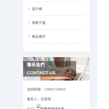
提升機
振動平臺
備品備件
聯系我們
CONTACT US
咨詢熱線：
13903733810
聯系人：
任經理
Q Q：