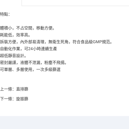
特點：
體積小，不占空間，移動方便。
耗能低，效率高。
拆裝方便，內外部易清理，無衛生死角，符合食品級GMP規范。
自動化作業，可24小時連續生產
超低靜音設計。
密封嚴謹，液體不泄漏，粉塵不飛揚。
可單層、多層使用，一次多級篩選
上一條：
直排篩
下一條：
旋振篩