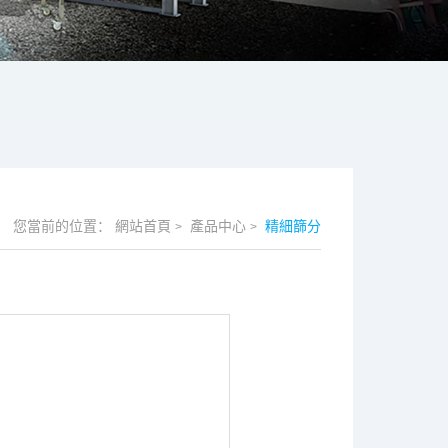
您當前的位置：
網站首頁
產品中心
精細篩分
>
>