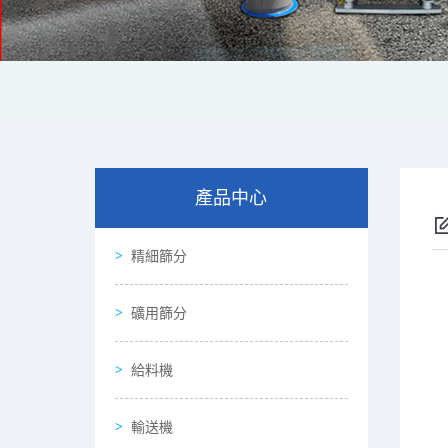
產品中心
精細篩分
礦用篩分
給料機
輸送機