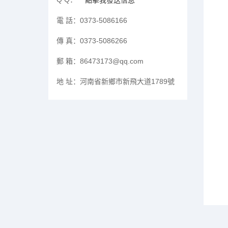
電 話：
0373-5086166
傳 真：
0373-5086266
郵 箱：
86473173@qq.com
地 址：
河南省新鄉市新飛大道1789號