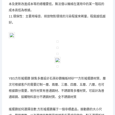
本及更新改進成本等的總種要低，無法僅以機械在運用中的某一階段的
成本高低為根據。
11.環保性：主要用噪音、排放物對環境的污染程度來稀量，程度越低越
好。
YBS方形搖擺篩 銷售多層設計石英砂篩機板材砂***方形搖擺篩材質、層
次可根據客戶的需要訂制一層、兩層、三層、四層、五層、六層，也可
根據篩分需要，制作材質有普通鋼材、不銹鋼等多種材質，可設計為普
通碳鋼、接觸物料部分不銹鋼材質、全不銹鋼材質
搖擺篩如何選擇目數:方形搖擺篩屬于一個非標產品，振動篩的大小尺