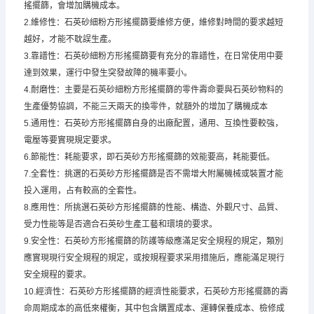
搖擺篩，會增加購機成本。
2.維修性：石英砂細粉方形搖擺篩要維修方便，維修對時間的要求越短
越好，才能不耽誤生產。
3.靠譜性：石英砂細粉方形搖擺篩要有充分的靠譜性，在日常使用中要
達到效果，運行中發生突發故障的機率要小。
4.耐磨性：主要是石英砂細粉方形搖擺篩的零件壽命要與石英砂物料的
生產優勢協調，不能三天兩天的換零件，就額外的增加了購機成本
5.通用性：石英砂方形搖擺篩自身的出廠配置，通用、互換性要較強，
電壓等要實現規定要求。
6.節能性：耗能要求，即石英砂方形搖擺篩的效能要高，耗能要低。
7.全套性：挑選的石英砂方形搖擺篩是否不需增大附屬機械或裝置才能
投入運用，占有較高的全套性。
8.應用性：所挑選石英砂方形搖擺篩的性能、構造、外觀尺寸、品質、
受力性能等是否適合石英砂生產工藝和環境的要求。
9.安全性：石英砂方形搖擺篩的防護等級應滿足安全規程的規定，類別
應實現現行安全規程的規定，或按規程要求采用措施后，應能滿足現行
安全規程的要求。
10.經濟性：石英砂方形搖擺篩的經濟性能要求，石英砂方形搖擺篩的壽
命周期成本的高低來權衡，其中包含購置成本、運轉保養成本、檢修成