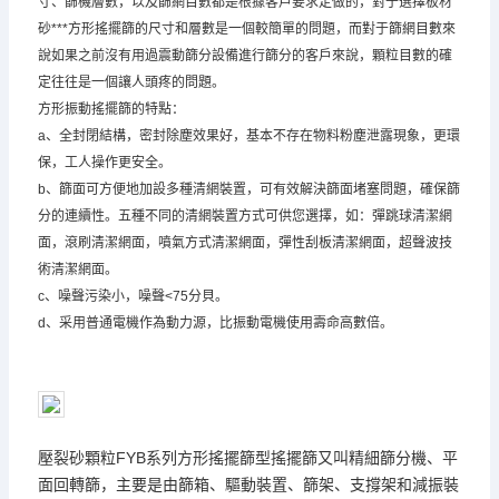
寸、篩機層數，以及篩網目數都是根據客戶要求定做的，對于選擇板材
砂***方形搖擺篩的尺寸和層數是一個較簡單的問題，而對于篩網目數來
說如果之前沒有用過震動篩分設備進行篩分的客戶來說，顆粒目數的確
定往往是一個讓人頭疼的問題。
方形振動搖擺篩的特點：
a、全封閉結構，密封除塵效果好，基本不存在物料粉塵泄露現象，更環
保，工人操作更安全。
b、篩面可方便地加設多種清網裝置，可有效解決篩面堵塞問題，確保篩
分的連續性。五種不同的清網裝置方式可供您選擇，如：彈跳球清潔網
面，滾刷清潔網面，噴氣方式清潔網面，彈性刮板清潔網面，超聲波技
術清潔網面。
c、噪聲污染小，噪聲<75分貝。
d、采用普通電機作為動力源，比振動電機使用壽命高數倍。
壓裂砂顆粒FYB系列方形搖擺篩型搖擺篩又叫精細篩分機、平
面回轉篩，主要是由篩箱、驅動裝置、篩架、支撐架和減振裝