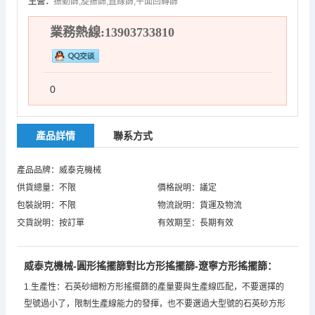
主營：
振動篩,旋振篩,直線篩,平面回轉篩
業務熱線:13903733810
0
產品詳情
聯系方式
產品品牌：威泰克機械
供貨總量：不限
價格說明：議定
包裝說明：不限
物流說明：貨運及物流
交貨說明：按訂單
有效期至：長期有效
威泰克機械-圓形搖擺篩對比方形搖擺篩-遼寧方形搖擺篩：
1.生產性：石英砂細粉方形搖擺篩的產量要與生產線匹配，不要選擇的
型號過小了，限制生產線能力的發揮，也不要選過大型號的石英砂方形