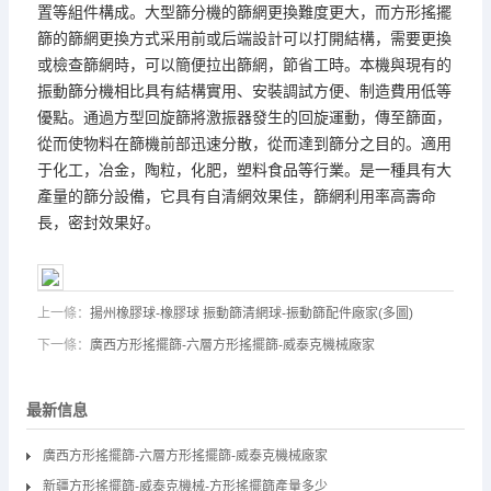
置等組件構成。大型篩分機的篩網更換難度更大，而方形搖擺
篩的篩網更換方式采用前或后端設計可以打開結構，需要更換
或檢查篩網時，可以簡便拉出篩網，節省工時。本機與現有的
振動篩分機相比具有結構實用、安裝調試方便、制造費用低等
優點。通過方型回旋篩將激振器發生的回旋運動，傳至篩面，
從而使物料在篩機前部迅速分散，從而達到篩分之目的。適用
于化工，冶金，陶粒，化肥，塑料食品等行業。是一種具有大
產量的篩分設備，它具有自清網效果佳，篩網利用率高壽命
長，密封效果好。
上一條：
揚州橡膠球-橡膠球 振動篩清網球-振動篩配件廠家(多圖)
下一條：
廣西方形搖擺篩-六層方形搖擺篩-威泰克機械廠家
最新信息
廣西方形搖擺篩-六層方形搖擺篩-威泰克機械廠家
新疆方形搖擺篩-威泰克機械-方形搖擺篩產量多少