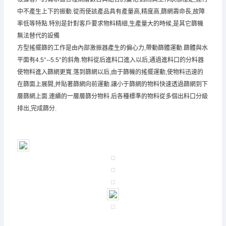
中不產生上下的振動.從而使該產品具有產量高,精度高,篩網壽命長,故障
率低等特點.特別是針對客戶要求物料精細,生產量大的時候,是其它篩機
無法替代的設備
方型搖擺篩的工作是由內部激振器產生的偏心力,帶動篩體運動.篩體與水
平面有4.5°--5.5°的斜角.物料從后進料口進入以后,通過進料口的分料器
使物料進入篩網更寬.落到篩網以后,由于篩機的搖擺運動,使物料迅速的
在篩面上展開,并貼著篩網向前運動.讓小于篩網的物料快速透過篩網到下
層篩網上面.連續的一層層篩分物料.后各種標準的物料從多個出料口分級
排出,完成篩分.