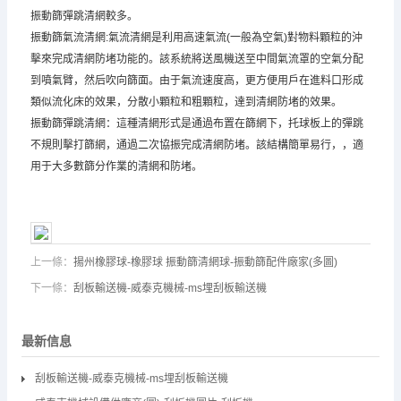
振動篩彈跳清網較多。
振動篩氣流清網:氣流清網是利用高速氣流(一般為空氣)對物料顆粒的沖
擊來完成清網防堵功能的。該系統將送風機送至中間氣流罩的空氣分配
到噴氣臂，然后吹向篩面。由于氣流速度高，更方便用戶在進料口形成
類似流化床的效果，分散小顆粒和粗顆粒，達到清網防堵的效果。
振動篩彈跳清網：這種清網形式是通過布置在篩網下，托球板上的彈跳
不規則擊打篩網，通過二次協振完成清網防堵。該結構簡單易行，，適
用于大多數篩分作業的清網和防堵。
上一條：
揚州橡膠球-橡膠球 振動篩清網球-振動篩配件廠家(多圖)
下一條：
刮板輸送機-威泰克機械-ms埋刮板輸送機
最新信息
刮板輸送機-威泰克機械-ms埋刮板輸送機