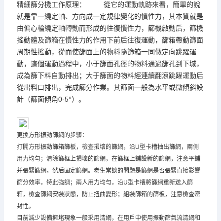
精細篩分機工作原理： 從它的運動軌跡來看，簡單的說
就是靠一繞定軸、方向成一定規律變化的慣性力，其本質就是
由偏心輪繞定軸轉動而形成的往復慣性力，篩機啟動后，篩機
搖動體及篩箱在慣性力的作用下前后往復運動，篩箱帶動篩面
周期性搖動，從而使篩面上的物料隨篩箱一同做定向跳躍運
動，這個運動過程中，小于篩面孔徑的物料通過篩孔到下城，
成為篩下料自動排出；大于篩面的物料經連續翻滾跳躍運動后
從出料口排出，完成篩分作業。其篩面一般為水平或微傾斜設
計（篩面傾角0-5°）。
更換方形振動篩網的步驟：
打開方形振動篩箱篩板，檢查損壞的篩網，沿U型卡槽抽出篩網，兩側
用力均勻；清除篩框上損壞的篩網，在篩框上鋪設新的篩網，注意平鋪
并張緊篩網，然后固定篩網。老生常談的問題是篩網是否張緊直接影響
篩分效率，特此強調；兩人用力均勻，沿U型卡槽將篩網重新送入篩
箱，檢查篩網安裝狀態，防止扭曲變形；組裝篩箱的篩板，注意檢查密
封性。
目前減少設備擁堵現象一般采用清網，在用戶中使用振動篩氣流清網和